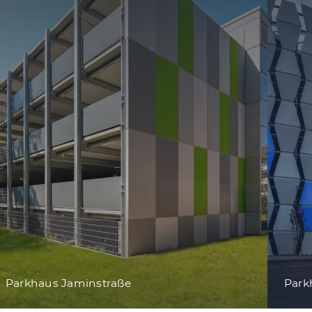
Parkhaus Jaminstraße
Park