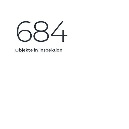
6
8
4
684
6
8
4
Objekte in Inspektion