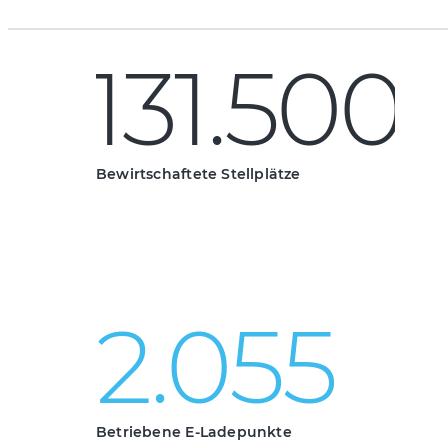
1
3
1
.
5
0
0
131.
1
3
1
.
5
0
0
Bewirtschaftete Stellplätze
2
.
0
5
5
2.05
Betriebene E-Ladepunkte