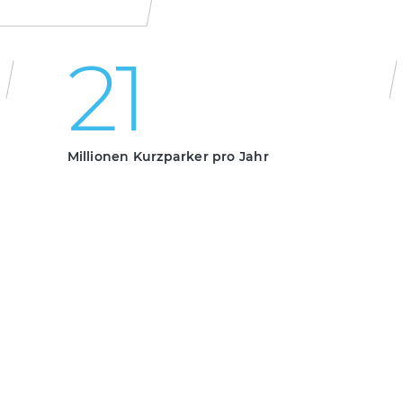
2
1
500
21
2
1
Millionen Kurzparker pro Jahr
5