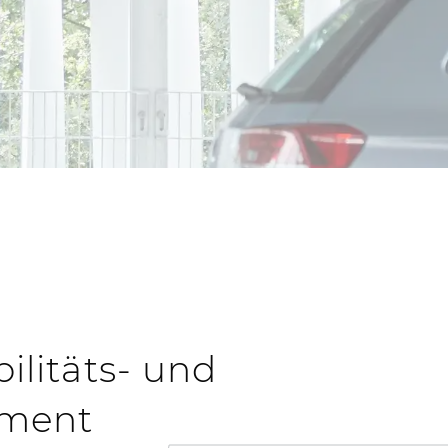
litäts- und
ment