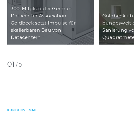
300. Mitglied der German
Datacenter Association:
Goldbeck ü
Goldbeck setzt Impulse für
bundesweit 
skalierbaren Bau von
Sanierung vo
Datacentern
Quadratmete
01
/
0
KUNDENSTIMME
„Besonders schätzen