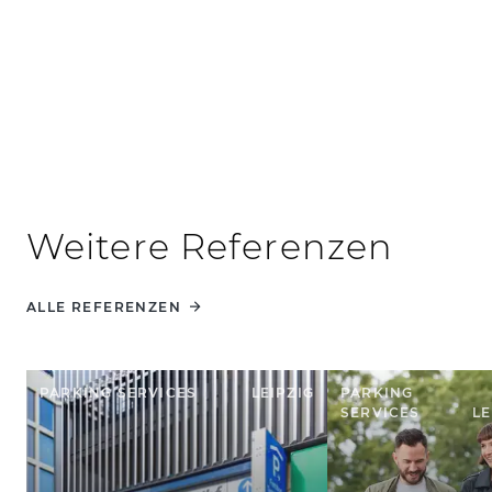
Weitere Referenzen
ALLE REFERENZEN
PARKING SERVICES
LEIPZIG
PARKING
SERVICES
LE