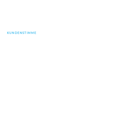
KUNDENSTIMME
„Wir werden
super
von
der Firma GOLDBECK
betreut. Ich habe
vollstes
Vertrauen.”