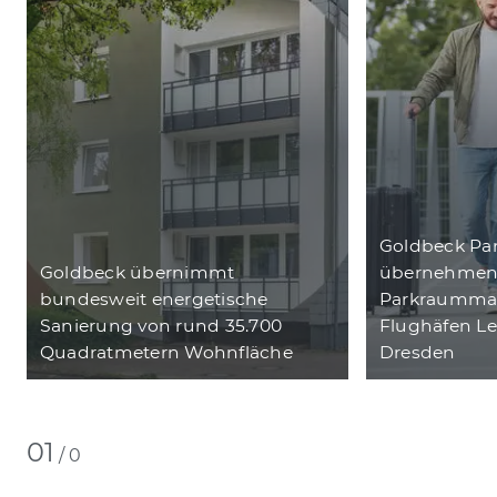
Goldbeck Par
Goldbeck übernimmt
übernehme
bundesweit energetische
Parkraumman
Sanierung von rund 35.700
Flughäfen Le
Quadratmetern Wohnfläche
Dresden
01
/
0