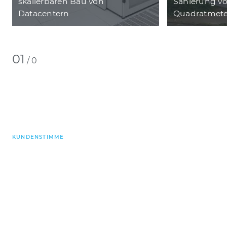
skalierbaren Bau von
Sanierung vo
Datacentern
Quadratmete
01
/
0
KUNDENSTIMME
„Das TMM-Forum ist
ein hochwertiges und
funktionales Gebäude,