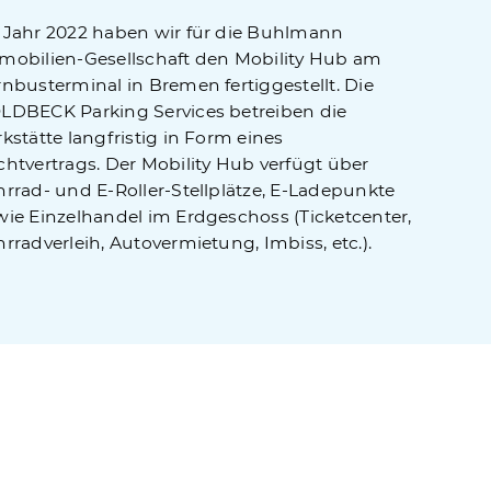
 Jahr 2022 haben wir für die Buhlmann
mobilien-Gesellschaft den Mobility Hub am
rnbusterminal in Bremen fertiggestellt. Die
LDBECK Parking Services betreiben die
kstätte langfristig in Form eines
chtvertrags. Der Mobility Hub verfügt über
hrrad- und E-Roller-Stellplätze, E-Ladepunkte
wie Einzelhandel im Erdgeschoss (Ticketcenter,
rradverleih, Autovermietung, Imbiss, etc.).
Erfolgreiche Parkhaus-Projekte
##Mobility Hub##<br /> am Fernbusterminal, Bremen