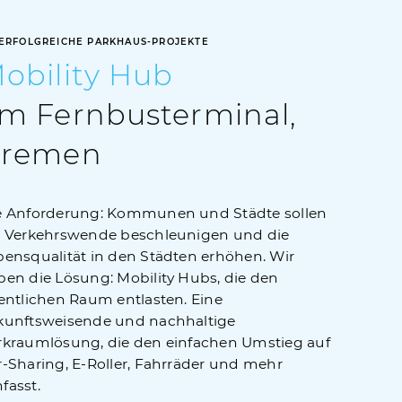
ERFOLGREICHE PARKHAUS-PROJEKTE
obility
Hub
m Fernbusterminal,
remen
e Anforderung: Kommunen und Städte sollen
e Verkehrswende beschleunigen und die
bensqualität in den Städten erhöhen. Wir
ben die Lösung: Mobility Hubs, die den
fentlichen Raum entlasten. Eine
kunftsweisende und nachhaltige
rkraumlösung, die den einfachen Umstieg auf
r-Sharing, E-Roller, Fahrräder und mehr
fasst.