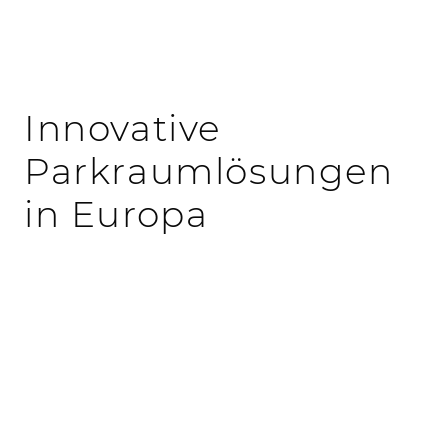
Innovative
Parkraumlösungen
in Europa
Architektonische Unikate dank kreativer
Fassaden
: Jede Parkhausfassade kann
individuell durch Farben, Formen und
Materialien gestaltet werden, um sich optimal