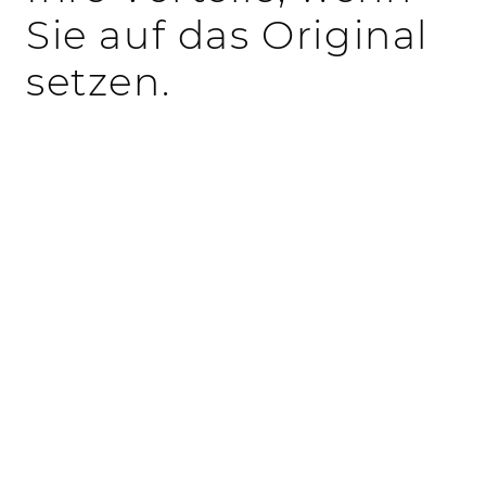
Sie auf das Original
setzen.
Bausystem spart im
Vergleich zur konventionellen Bauweise über
22 % CO₂
ein