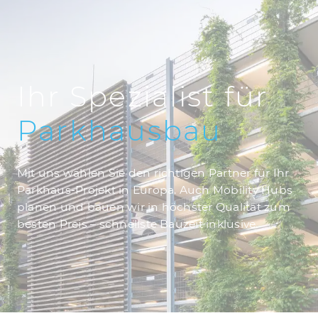
Ihr Spezialist für
Parkhausbau
Mit uns wählen Sie den richtigen Partner für Ihr
Parkhaus-Projekt in Europa. Auch Mobility Hubs
planen und bauen wir in höchster Qualität zum
besten Preis – schnellste Bauzeit inklusive.