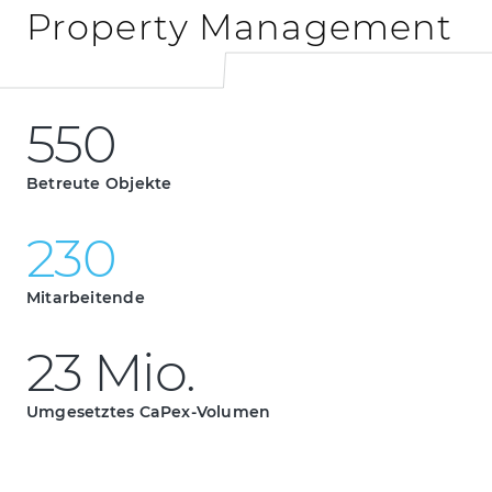
Property Management
5
5
0
550
5
5
0
Betreute Objekte
2
3
0
230
2
3
0
Mitarbeitende
2
3
M
i
o
.
23 Mio.
2
3
M
i
o
.
Umgesetztes CaPex-Volumen