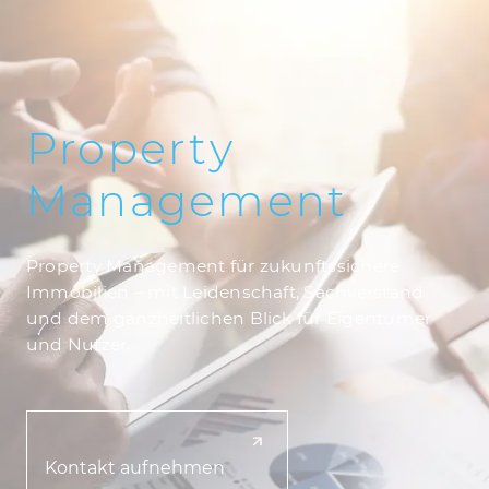
Property
Management
Property Management für zukunftssichere
Immobilien – mit Leidenschaft, Sachverstand
und dem ganzheitlichen Blick für Eigentümer
und Nutzer.
Kontakt aufnehmen