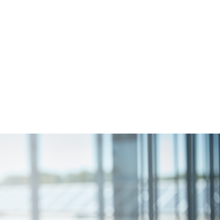
Zukunftssichere
Immobilienverwaltun
g –
nachhaltig,
digital
und
wirtschaftlich.