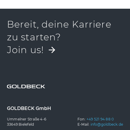
Ummelner Straße 4-6
33649 Bielefeld
Fon:
+49 521 948833 00
Bereit, deine Karriere
E-Mail:
property-services@goldbeck.de
zu starten?
Join us!
GOLDBECK GmbH
Ummelner Straße 4-6
Fon:
+49 521 94 88 0
33649 Bielefeld
E-Mail:
info@goldbeck.de