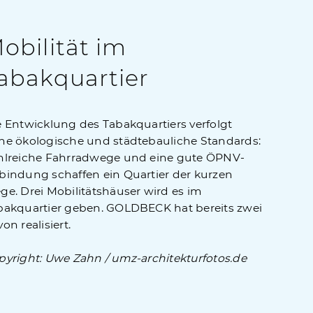
obilität im
abakquartier
e Entwicklung des Tabakquartiers verfolgt
he ökologische und städtebauliche Standards:
hlreiche Fahrradwege und eine gute ÖPNV-
bindung schaffen ein Quartier der kurzen
ge. Drei Mobilitätshäuser wird es im
bakquartier geben. GOLDBECK hat bereits zwei
on realisiert.
pyright: Uwe Zahn / umz-architekturfotos.de