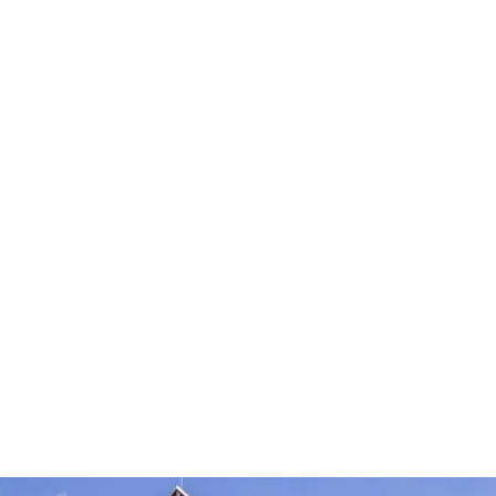
Architekten aus Bremen. Der Neubau erfüllt
den KfW-40-Standard und schafft auf fünf
Etagen barrierefreie Ein- bis Drei-Zimmer-
Wohnungen für Singles, Paare und kleine
Familien. Das TQ-Living-Projekt ist das erste
öffentlich geförderte Wohngebäude im
Quartier. Die Wohnungen sind bis Sommer
2026 bezugsfertig.
Copyright: FormFest