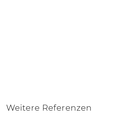
Projekts. Durch den Einsatz der Taktplanung und
Taktsteuerung wurden die Bauabläufe
verbessert. Dies führte zu einer effektiven
Reduzierung von Verschwendung.
Die Vorteile von Lean-
Management
Weitere Referenzen