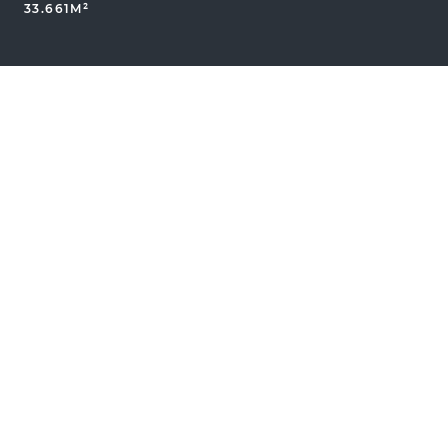
33.661M²