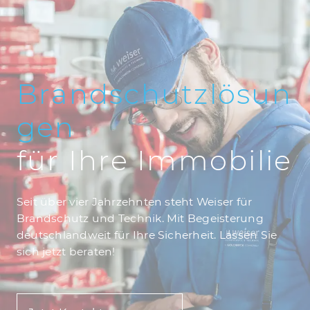
Brandschutzlösun
gen
für Ihre Immobilie
Seit über vier Jahrzehnten steht Weiser für
Brandschutz und Technik. Mit Begeisterung
deutschlandweit für Ihre Sicherheit. Lassen Sie
sich jetzt beraten!