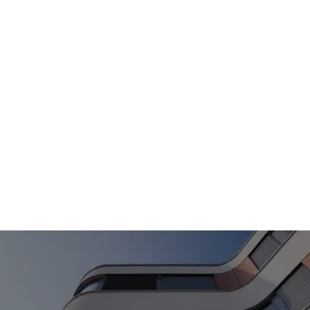
sowie Speicherung für einen späteren
Eigenverbrauch. Lassen Sie sich von uns zu
den verschiedenen Nutzungsmodellen und
Vergütungsmöglichkeiten (Volleinspeisung,
Überschusseinspeisung oder Lieferung an
Dritte) beraten, die zu Ihren Zielen und Ihrer
Immobilie passen.