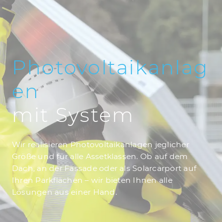
Photovoltaikanlag
en
mit System
Wir realisieren Photovoltaikanlagen jeglicher
Größe und für alle Assetklassen. Ob auf dem
Dach, an der Fassade oder als Solarcarport auf
Ihren Parkflächen – wir bieten Ihnen alle
Lösungen aus einer Hand.