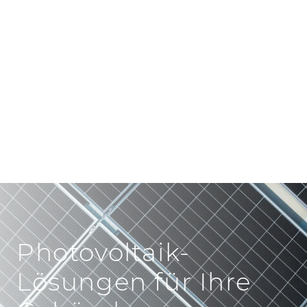
und zugleich hochwertig mit Photovoltaik
auszustatten. So wird Ihr Gebäude – egal ob
Neubau oder Bestandsgebäude – zum
Prosumer.
Photovoltaik-
Lösungen für Ihre