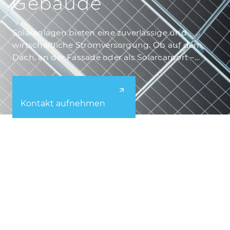
Gebäude
Solaranlagen bieten eine zuverlässige und
wirtschaftliche Stromversorgung. Ob auf dem
Dach, an der Fassade oder als Solarcarport –
Photovoltaik senkt Energiekosten und CO₂-
Emissionen.
Kontakt aufnehmen
Photovoltaik auf dem Dach
Photovolta