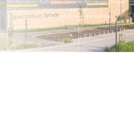
Ihr Rundum-Zufrieden-Service: Wir zeigen Ihnen
maßgeschneiderte Lösungen auf.
Für mehr Informationen klicken Sie auf die
Flächen unten oder schreiben Sie uns über das
Kontaktformular.
Zum Kontaktformular
Rundum
Zufrieden