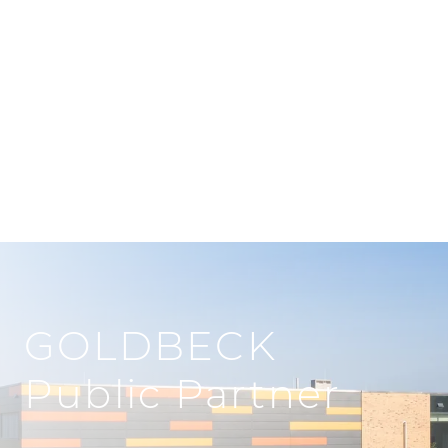
Sie vergeben den Auftrag – wir machen den
Rest.
GOLDBECK
Public Partner