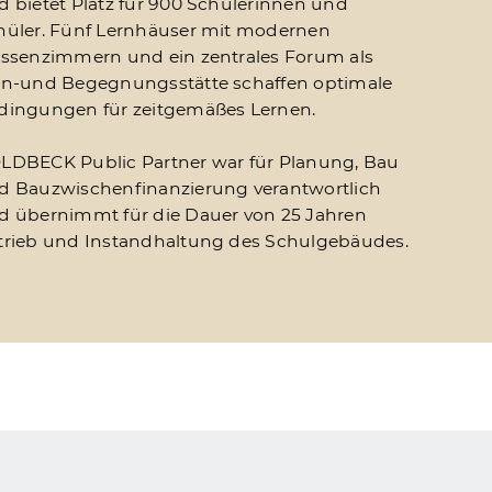
d bietet Platz für 900 Schülerinnen und
hüler. Fünf Lernhäuser mit modernen
assenzimmern und ein zentrales Forum als
rn-und Begegnungsstätte schaffen optimale
dingungen für zeitgemäßes Lernen.
LDBECK Public Partner war für Planung, Bau
d Bauzwischenfinanzierung verantwortlich
d übernimmt für die Dauer von 25 Jahren
trieb und Instandhaltung des Schulgebäudes.
Aus der Praxis
Neubau einer Schule in <br /> ##Öffentlich-Privater Par