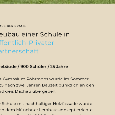
AUS DER PRAXIS
eubau einer Schule in
ffentlich-Privater
artnerschaft
Gebäude / 900 Schüler / 25 Jahre
s Gymasium Röhrmoos wurde im Sommer
25 nach zwei Jahren Bauzeit pünktlich an den
ndkreis Dachau übergeben.
e Schule mit nachhaltiger Holzfassade wurde
ch dem Münchner Lernhauskonzept errichtet