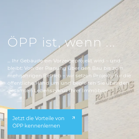
ÖPP ist, wenn ...
... Ihr Gebäude ein Vorzeigeprojekt wird – und
bleibt: Von der Planung über den Bau bis zum
mehrjährigen Betrieb – wir setzen Projekte für die
öffentliche Hand um und begleiten Sie über den
gesamten Lebenszyklus Ihrer Immobilie.
Jetzt die Vorteile von
ÖPP kennenlernen